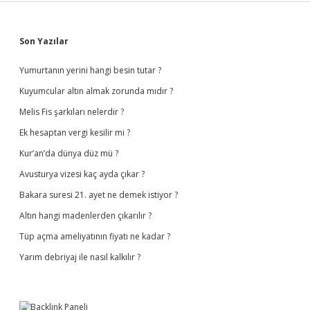
Sidebar
Son Yazılar
Yumurtanın yerini hangi besin tutar ?
Kuyumcular altın almak zorunda mıdır ?
Melis Fis şarkıları nelerdir ?
Ek hesaptan vergi kesilir mi ?
Kur’an’da dünya düz mü ?
Avusturya vizesi kaç ayda çıkar ?
Bakara suresi 21. ayet ne demek istiyor ?
Altın hangi madenlerden çıkarılır ?
Tüp açma ameliyatının fiyatı ne kadar ?
Yarım debriyaj ile nasıl kalkılır ?