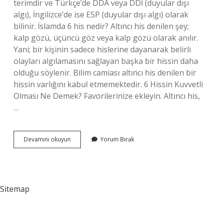
terimdir ve Türkçe’de DDA veya DDİ (duyular dışı
algı), İngilizce’de ise ESP (duyular dışı algı) olarak
bilinir. İslamda 6 his nedir? Altıncı his denilen şey;
kalp gözü, üçüncü göz veya kalp gözü olarak anılır.
Yani; bir kişinin sadece hislerine dayanarak belirli
olayları algılamasını sağlayan başka bir hissin daha
olduğu söylenir. Bilim camiası altıncı his denilen bir
hissin varlığını kabul etmemektedir. 6 Hissin Kuvvetli
Olması Ne Demek? Favorilerinize ekleyin. Altıncı his,
…
Altıncı
Devamını okuyun
Yorum Bırak
His
Ne
Demek
Tdk
Sitemap