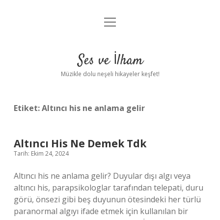
menüyü
Anasayfa
aç
Gizlilik Politikası
Ses ve İlham
Yasal Uyarı
Müzikle dolu neşeli hikayeler keşfet!
Hakkımızda
Etiket:
Altıncı his ne anlama gelir
Altıncı His Ne Demek Tdk
Tarih: Ekim 24, 2024
Altıncı his ne anlama gelir? Duyular dışı algı veya
altıncı his, parapsikologlar tarafından telepati, duru
görü, önsezi gibi beş duyunun ötesindeki her türlü
paranormal algıyı ifade etmek için kullanılan bir