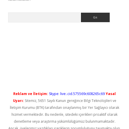
Arama
ş
Reklam ve İletişim:
Skype: live:.cid.575569c608265c69
Yasal
Uyarı:
Sitemiz, 5651 Sayılı Kanun gereğince Bilgi Teknolojileri ve
İletişim Kurumu (BTK) tarafından onaylanmış bir Yer Sağlayıcı olarak
hizmet vermektedir. Bu nedenle, sitedeki içerikleri proaktif olarak
denetleme veya araştırma yükümlülüğümüz bulunmamaktadır.
Ancak, üyelerimiz yazdıkları içeriklerin sorumluluğunu taşımakta olup,