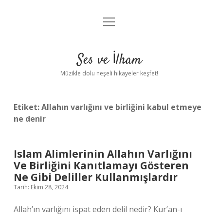
menüyü
Anasayfa
aç
Gizlilik Politikası
Ses ve İlham
Yasal Uyarı
Müzikle dolu neşeli hikayeler keşfet!
Hakkımızda
Etiket:
Allahın varlığını ve birliğini kabul etmeye
ne denir
Islam Alimlerinin Allahın Varlığını
Ve Birliğini Kanıtlamayı Gösteren
Ne Gibi Deliller Kullanmışlardır
Tarih: Ekim 28, 2024
Allah’ın varlığını ispat eden delil nedir? Kur’an-ı