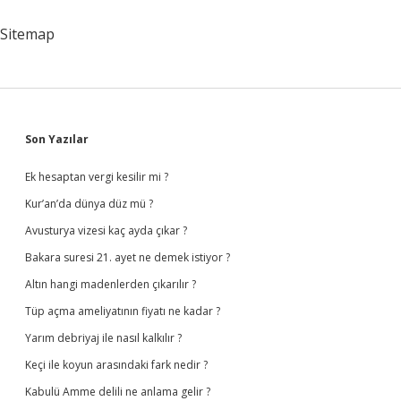
Ve
Birliğini
Sitemap
Kanıtlamayı
Gösteren
Ne
Gibi
Deliller
Kullanmışlardır
Sidebar
Son Yazılar
Ek hesaptan vergi kesilir mi ?
Kur’an’da dünya düz mü ?
Avusturya vizesi kaç ayda çıkar ?
Bakara suresi 21. ayet ne demek istiyor ?
Altın hangi madenlerden çıkarılır ?
Tüp açma ameliyatının fiyatı ne kadar ?
Yarım debriyaj ile nasıl kalkılır ?
Keçi ile koyun arasındaki fark nedir ?
Kabulü Amme delili ne anlama gelir ?