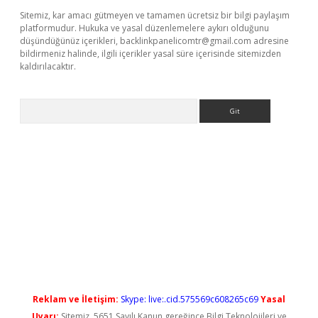
Sitemiz, kar amacı gütmeyen ve tamamen ücretsiz bir bilgi paylaşım
platformudur. Hukuka ve yasal düzenlemelere aykırı olduğunu
düşündüğünüz içerikleri,
backlinkpanelicomtr@gmail.com
adresine
bildirmeniz halinde, ilgili içerikler yasal süre içerisinde sitemizden
kaldırılacaktır.
Arama
vdcasino giriş
Reklam ve İletişim:
Skype: live:.cid.575569c608265c69
Yasal
Uyarı:
Sitemiz, 5651 Sayılı Kanun gereğince Bilgi Teknolojileri ve