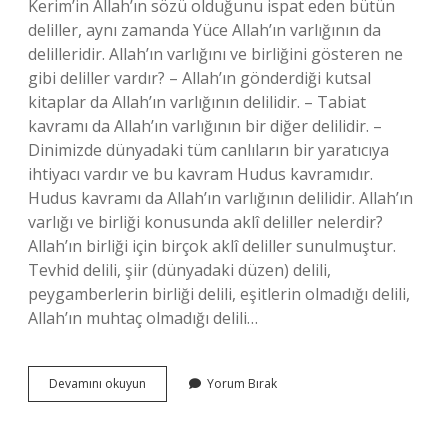
Kerim’in Allah’ın sözü olduğunu ispat eden bütün
deliller, aynı zamanda Yüce Allah’ın varlığının da
delilleridir. Allah’ın varlığını ve birliğini gösteren ne
gibi deliller vardır? – Allah’ın gönderdiği kutsal
kitaplar da Allah’ın varlığının delilidir. – Tabiat
kavramı da Allah’ın varlığının bir diğer delilidir. –
Dinimizde dünyadaki tüm canlıların bir yaratıcıya
ihtiyacı vardır ve bu kavram Hudus kavramıdır.
Hudus kavramı da Allah’ın varlığının delilidir. Allah’ın
varlığı ve birliği konusunda aklî deliller nelerdir?
Allah’ın birliği için birçok aklî deliller sunulmuştur.
Tevhid delili, şiir (dünyadaki düzen) delili,
peygamberlerin birliği delili, eşitlerin olmadığı delili,
Allah’ın muhtaç olmadığı delili…
Islam
Devamını okuyun
Yorum Bırak
Alimlerinin
Allahın
Varlığını