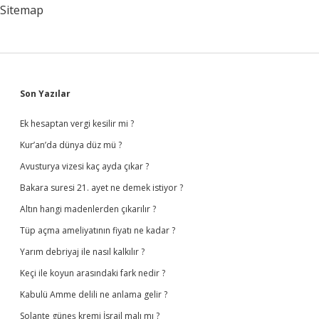
Birliğini
Sitemap
Kanıtlamayı
Gösteren
Ne
Gibi
Deliller
Kullanmışlardır
Sidebar
Son Yazılar
Ek hesaptan vergi kesilir mi ?
Kur’an’da dünya düz mü ?
Avusturya vizesi kaç ayda çıkar ?
Bakara suresi 21. ayet ne demek istiyor ?
Altın hangi madenlerden çıkarılır ?
Tüp açma ameliyatının fiyatı ne kadar ?
Yarım debriyaj ile nasıl kalkılır ?
Keçi ile koyun arasındaki fark nedir ?
Kabulü Amme delili ne anlama gelir ?
Solante güneş kremi İsrail malı mı ?