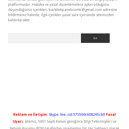
platformudur. Hukuka ve yasal düzenlemelere aykırı olduğunu
düşündüğünüz içerikleri,
backlinkpanelicomtr@gmail.com
adresine
bildirmeniz halinde, ilgili içerikler yasal süre içerisinde sitemizden
kaldırılacaktır.
Arama
vdcasino giriş
Reklam ve İletişim:
Skype: live:.cid.575569c608265c69
Yasal
Uyarı:
Sitemiz, 5651 Sayılı Kanun gereğince Bilgi Teknolojileri ve
İletişim Kurumu (BTK) tarafından onaylanmış bir Yer Sağlayıcı olarak