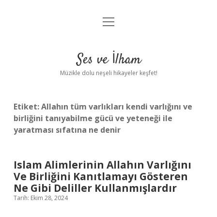
menüyü
Anasayfa
aç
Gizlilik Politikası
Ses ve İlham
Yasal Uyarı
Müzikle dolu neşeli hikayeler keşfet!
Hakkımızda
Etiket:
Allahın tüm varlıkları kendi varlığını ve
birliğini tanıyabilme gücü ve yeteneği ile
yaratması sıfatına ne denir
Islam Alimlerinin Allahın Varlığını
Ve Birliğini Kanıtlamayı Gösteren
Ne Gibi Deliller Kullanmışlardır
Tarih: Ekim 28, 2024