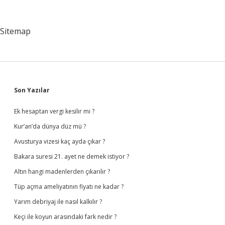
Varlığını
Ve
Birliğini
Sitemap
Kanıtlamayı
Gösteren
Ne
Gibi
Deliller
Kullanmışlardır
Sidebar
Son Yazılar
Ek hesaptan vergi kesilir mi ?
Kur’an’da dünya düz mü ?
Avusturya vizesi kaç ayda çıkar ?
Bakara suresi 21. ayet ne demek istiyor ?
Altın hangi madenlerden çıkarılır ?
Tüp açma ameliyatının fiyatı ne kadar ?
Yarım debriyaj ile nasıl kalkılır ?
Keçi ile koyun arasındaki fark nedir ?