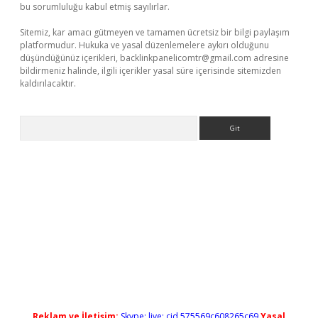
bu sorumluluğu kabul etmiş sayılırlar.
Sitemiz, kar amacı gütmeyen ve tamamen ücretsiz bir bilgi paylaşım
platformudur. Hukuka ve yasal düzenlemelere aykırı olduğunu
düşündüğünüz içerikleri,
backlinkpanelicomtr@gmail.com
adresine
bildirmeniz halinde, ilgili içerikler yasal süre içerisinde sitemizden
kaldırılacaktır.
Arama
ş
Reklam ve İletişim:
Skype: live:.cid.575569c608265c69
Yasal