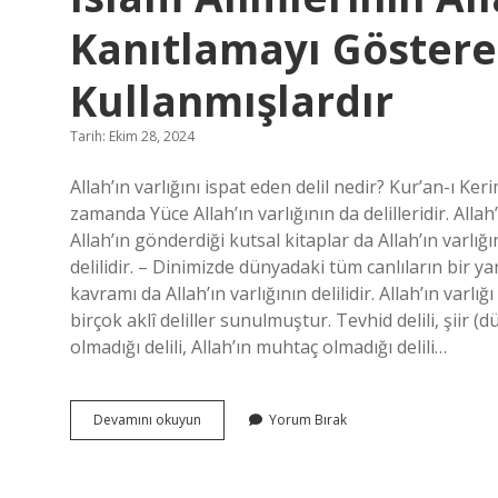
Kanıtlamayı Gösteren
Kullanmışlardır
Tarih: Ekim 28, 2024
Allah’ın varlığını ispat eden delil nedir? Kur’an-ı Ke
zamanda Yüce Allah’ın varlığının da delilleridir. Allah’
Allah’ın gönderdiği kutsal kitaplar da Allah’ın varlığın
delilidir. – Dinimizde dünyadaki tüm canlıların bir 
kavramı da Allah’ın varlığının delilidir. Allah’ın varlığı
birçok aklî deliller sunulmuştur. Tevhid delili, şiir (d
olmadığı delili, Allah’ın muhtaç olmadığı delili…
Islam
Devamını okuyun
Yorum Bırak
Alimlerinin
Allahın
Varlığını