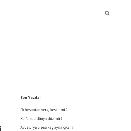
Sidebar
Son Yazılar
vdcasino
Ek hesaptan vergi kesilir mi ?
Kur’an’da dünya düz mü ?
i
Avusturya vizesi kaç ayda çıkar ?