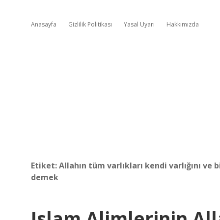
Anasayfa
Gizlilik Politikası
Yasal Uyarı
Hakkımızda
Etiket:
Allahın tüm varlıkları kendi varlığını ve 
demek
Islam Alimlerinin Alla