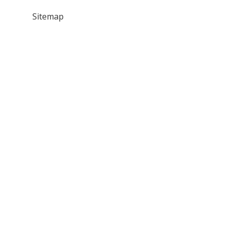
Ve
Birliğini
Sitemap
Kanıtlamayı
Gösteren
Ne
Gibi
Deliller
Kullanmışlardır