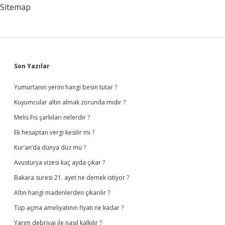
Sitemap
Sidebar
Son Yazılar
Yumurtanın yerini hangi besin tutar ?
Kuyumcular altın almak zorunda mıdır ?
Melis Fis şarkıları nelerdir ?
Ek hesaptan vergi kesilir mi ?
Kur’an’da dünya düz mü ?
Avusturya vizesi kaç ayda çıkar ?
Bakara suresi 21. ayet ne demek istiyor ?
Altın hangi madenlerden çıkarılır ?
Tüp açma ameliyatının fiyatı ne kadar ?
Yarım debriyaj ile nasıl kalkılır ?