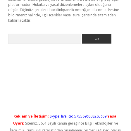
platformudur. Hukuka ve yasal düzenlemelere aykırı olduğunu
düşündüğünüz içerikleri,
backlinkpanelicomtr@gmail.com
adresine
bildirmeniz halinde, ilgili içerikler yasal süre içerisinde sitemizden
kaldırılacaktır.
Arama
ş
Reklam ve İletişim:
Skype: live:.cid.575569c608265c69
Yasal
Uyarı:
Sitemiz, 5651 Sayılı Kanun gereğince Bilgi Teknolojileri ve
İletişim Kurumu (BTK) tarafından onaylanmış bir Yer Sağlayıcı olarak