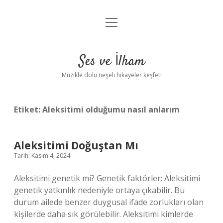
menüyü
Anasayfa
aç
Gizlilik Politikası
Ses ve İlham
Yasal Uyarı
Müzikle dolu neşeli hikayeler keşfet!
Hakkımızda
Etiket:
Aleksitimi olduğumu nasıl anlarım
Aleksitimi Doğuştan Mı
Tarih: Kasım 4, 2024
Aleksitimi genetik mi? Genetik faktörler: Aleksitimi
genetik yatkınlık nedeniyle ortaya çıkabilir. Bu
durum ailede benzer duygusal ifade zorlukları olan
kişilerde daha sık görülebilir. Aleksitimi kimlerde