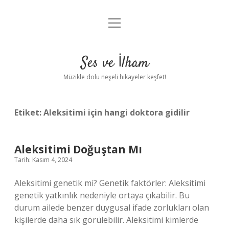
menüyü
Anasayfa
aç
Gizlilik Politikası
Ses ve İlham
Yasal Uyarı
Müzikle dolu neşeli hikayeler keşfet!
Hakkımızda
Etiket:
Aleksitimi için hangi doktora gidilir
Aleksitimi Doğuştan Mı
Tarih: Kasım 4, 2024
Aleksitimi genetik mi? Genetik faktörler: Aleksitimi
genetik yatkınlık nedeniyle ortaya çıkabilir. Bu
durum ailede benzer duygusal ifade zorlukları olan
kişilerde daha sık görülebilir. Aleksitimi kimlerde