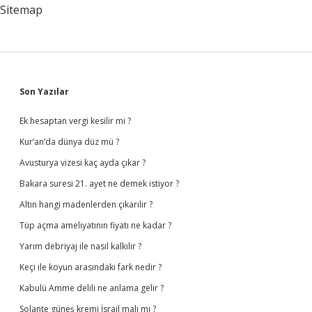
Sitemap
Sidebar
Son Yazılar
Ek hesaptan vergi kesilir mi ?
Kur’an’da dünya düz mü ?
Avusturya vizesi kaç ayda çıkar ?
Bakara suresi 21. ayet ne demek istiyor ?
Altın hangi madenlerden çıkarılır ?
Tüp açma ameliyatının fiyatı ne kadar ?
Yarım debriyaj ile nasıl kalkılır ?
Keçi ile koyun arasındaki fark nedir ?
Kabulü Amme delili ne anlama gelir ?
Solante güneş kremi İsrail malı mı ?