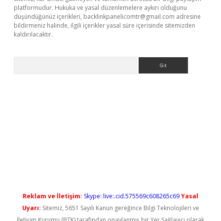
platformudur. Hukuka ve yasal düzenlemelere aykırı olduğunu
düşündüğünüz içerikleri,
backlinkpanelicomtr@gmail.com
adresine
bildirmeniz halinde, ilgili içerikler yasal süre içerisinde sitemizden
kaldırılacaktır.
Arama
ş
Reklam ve İletişim:
Skype: live:.cid.575569c608265c69
Yasal
Uyarı:
Sitemiz, 5651 Sayılı Kanun gereğince Bilgi Teknolojileri ve
İletişim Kurumu (BTK) tarafından onaylanmış bir Yer Sağlayıcı olarak