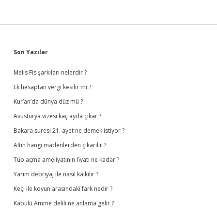
Sidebar
Son Yazılar
Melis Fis şarkıları nelerdir ?
Ek hesaptan vergi kesilir mi ?
Kur’an’da dünya düz mü ?
Avusturya vizesi kaç ayda çıkar ?
Bakara suresi 21. ayet ne demek istiyor ?
Altın hangi madenlerden çıkarılır ?
Tüp açma ameliyatının fiyatı ne kadar ?
Yarım debriyaj ile nasıl kalkılır ?
Keçi ile koyun arasındaki fark nedir ?
Kabulü Amme delili ne anlama gelir ?