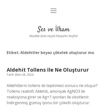
menüyü
Anasayfa
aç
Gizlilik Politikası
Ses ve İlham
Yasal Uyarı
Müzikle dolu neşeli hikayeler keşfet!
Hakkımızda
Etiket:
Aldehitler beyaz çökelek oluşturur mu
Aldehit Tollens Ile Ne Oluşturur
Tarih: Ekim 28, 2024
Aldehitlerin tollens ile tepkimesi sonucu ne oluşur?
Tollens reaktifi: Aldehit, amonyak AgNO3 ile
reaksiyona girer ve Ag+1 iyonları ile oksitlenir.
İndirgenmiş gümüş iyonu bir çökelti oluşturur.