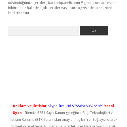
düşündüğünüz içerikleri,
backlinkpanelicomtr@gmail.com
adresine
bildirmeniz halinde, ilgili içerikler yasal süre içerisinde sitemizden
kaldırılacaktır.
Arama
ş
Reklam ve İletişim:
Skype: live:.cid.575569c608265c69
Yasal
Uyarı:
Sitemiz, 5651 Sayılı Kanun gereğince Bilgi Teknolojileri ve
İletişim Kurumu (BTK) tarafından onaylanmış bir Yer Sağlayıcı olarak
hizmet vermektedir. Bu nedenle, sitedeki içerikleri proaktif olarak