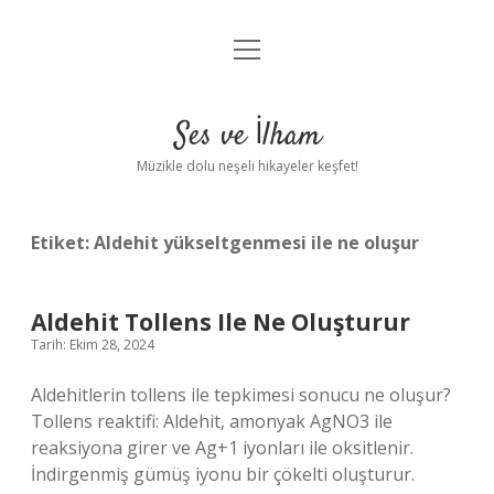
menüyü
Anasayfa
aç
Gizlilik Politikası
Ses ve İlham
Yasal Uyarı
Müzikle dolu neşeli hikayeler keşfet!
Hakkımızda
Etiket:
Aldehit yükseltgenmesi ile ne oluşur
Aldehit Tollens Ile Ne Oluşturur
Tarih: Ekim 28, 2024
Aldehitlerin tollens ile tepkimesi sonucu ne oluşur?
Tollens reaktifi: Aldehit, amonyak AgNO3 ile
reaksiyona girer ve Ag+1 iyonları ile oksitlenir.
İndirgenmiş gümüş iyonu bir çökelti oluşturur.