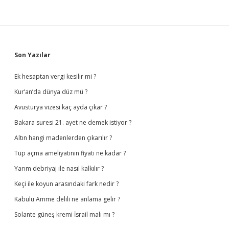
Sidebar
Son Yazılar
Ek hesaptan vergi kesilir mi ?
Kur’an’da dünya düz mü ?
Avusturya vizesi kaç ayda çıkar ?
Bakara suresi 21. ayet ne demek istiyor ?
Altın hangi madenlerden çıkarılır ?
Tüp açma ameliyatının fiyatı ne kadar ?
Yarım debriyaj ile nasıl kalkılır ?
Keçi ile koyun arasındaki fark nedir ?
Kabulü Amme delili ne anlama gelir ?
Solante güneş kremi İsrail malı mı ?