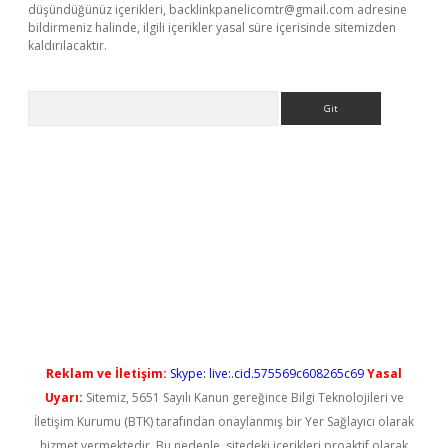
düşündüğünüz içerikleri,
backlinkpanelicomtr@gmail.com
adresine
bildirmeniz halinde, ilgili içerikler yasal süre içerisinde sitemizden
kaldırılacaktır.
Arama
iş
Reklam ve İletişim:
Skype: live:.cid.575569c608265c69
Yasal
Uyarı:
Sitemiz, 5651 Sayılı Kanun gereğince Bilgi Teknolojileri ve
İletişim Kurumu (BTK) tarafından onaylanmış bir Yer Sağlayıcı olarak
hizmet vermektedir. Bu nedenle, sitedeki içerikleri proaktif olarak