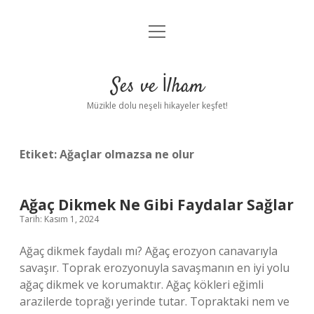
menüyü
Anasayfa
aç
Gizlilik Politikası
Ses ve İlham
Yasal Uyarı
Müzikle dolu neşeli hikayeler keşfet!
Hakkımızda
Etiket:
Ağaçlar olmazsa ne olur
Ağaç Dikmek Ne Gibi Faydalar Sağlar
Tarih: Kasım 1, 2024
Ağaç dikmek faydalı mı? Ağaç erozyon canavarıyla
savaşır. Toprak erozyonuyla savaşmanın en iyi yolu
ağaç dikmek ve korumaktır. Ağaç kökleri eğimli
arazilerde toprağı yerinde tutar. Topraktaki nem ve