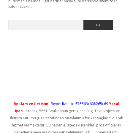
bildirmeniz halinde, ilgili içerikler yasal süre içerisinde sitemizden
kaldırılacaktır.
Arama
ş
Reklam ve İletişim:
Skype: live:.cid.575569c608265c69
Yasal
Uyarı:
Sitemiz, 5651 Sayılı Kanun gereğince Bilgi Teknolojileri ve
İletişim Kurumu (BTK) tarafından onaylanmış bir Yer Sağlayıcı olarak
hizmet vermektedir. Bu nedenle, sitedeki içerikleri proaktif olarak
denetleme veya araştırma yükümlülüğümüz bulunmamaktadır.