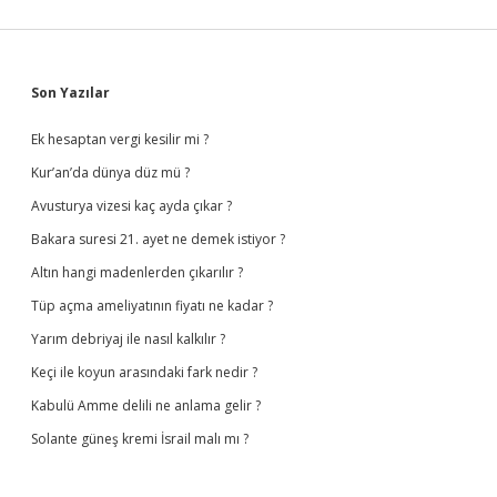
Sidebar
Son Yazılar
Ek hesaptan vergi kesilir mi ?
Kur’an’da dünya düz mü ?
Avusturya vizesi kaç ayda çıkar ?
Bakara suresi 21. ayet ne demek istiyor ?
Altın hangi madenlerden çıkarılır ?
Tüp açma ameliyatının fiyatı ne kadar ?
Yarım debriyaj ile nasıl kalkılır ?
Keçi ile koyun arasındaki fark nedir ?
Kabulü Amme delili ne anlama gelir ?
Solante güneş kremi İsrail malı mı ?