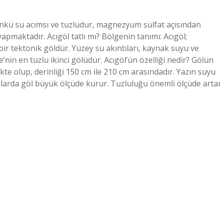
çünkü su acımsı ve tuzludur, magnezyum sülfat açısından
apmaktadır. Acıgöl tatlı mı? Bölgenin tanımı: Acıgöl;
r tektonik göldür. Yüzey su akıntıları, kaynak suyu ve
nin en tuzlu ikinci gölüdür. Acıgöl’ün özelliği nedir? Gölün
ikte olup, derinliği 150 cm ile 210 cm arasındadır. Yazın suyu
yıllarda göl büyük ölçüde kurur. Tuzluluğu önemli ölçüde arta