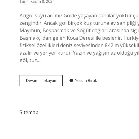
Tarih: Kasım 8, 2024
Acıgöl suyu acı mı? Gölde yaşayan canlılar yoktur 
zengindir. Ancak göl birçok kuş türüne ev sahipliği y
Maymun, Beşparmak ve Söğüt dağları arasında sığ bi
Başmakçı’dan gelen Koca Deresi ile beslenir. Türkiye’
fiziksel özellikleri deniz seviyesinden 842 m yüksekl
azalır ve yer yer kurur. Yazın ve yağışın az olduğu 
göl, tuz…
Acı
Devamını okuyun
Yorum Bırak
Göl
Acı
Mı
Sitemap