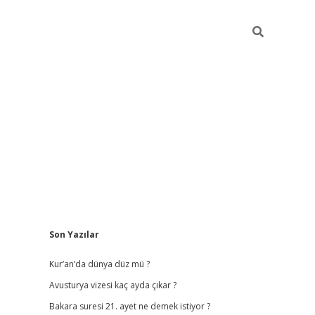
Sidebar
Son Yazılar
vdcasino
Kur’an’da dünya düz mü ?
Avusturya vizesi kaç ayda çıkar ?
Bakara suresi 21. ayet ne demek istiyor ?