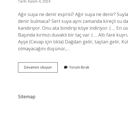
Tarih: Kasım 4, 2024
Ağır suya ne denir esprisi? Ağır suya ne denir? Suyl
denir bulmaca? Sert suya aynı zamanda kireçli su da d
kandırıyor. Onu ata bindirip köye indiriyor. ( … En üst
Başında kırmızı duvaklı bir taç var. ( … Altı fare kuy
Ayşe (Cevap için tıkla) Dağdan gelir, taştan gelir, K
olmayacağını düşünür,…
Bilmece
Devamını okuyun
Yorum Bırak
Ağır
Suya
Ne
Denir
Sitemap