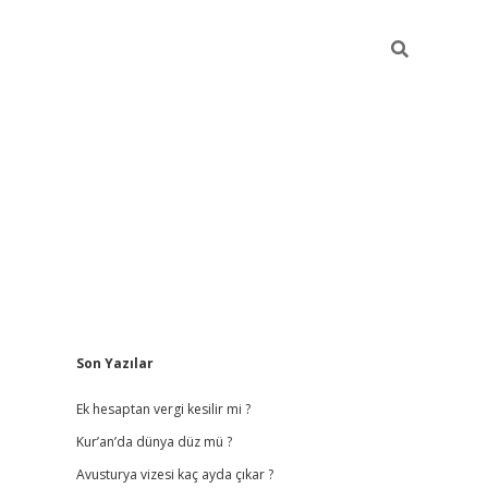
Sidebar
Son Yazılar
vdcasino giriş
Ek hesaptan vergi kesilir mi ?
Kur’an’da dünya düz mü ?
Avusturya vizesi kaç ayda çıkar ?