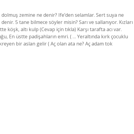
a dolmuş zemine ne denir? Ife’den selamlar. Sert suya ne
enir. 5 tane bilmece söyler misin? Sarı ve sallanıyor. Kızları
te köşk, altı kulp (Cevap için tıkla) Karşı tarafta acı var.
ruğu, En üstte padişahların emri. ( … Yeraltında kırk çocuklu
ükreyen bir aslan gelir ( Aç olan ata ne? Aç adam tok