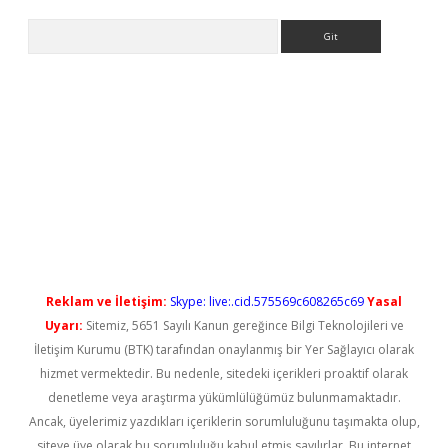
Arama
iş
Reklam ve İletişim:
Skype: live:.cid.575569c608265c69
Yasal
Uyarı:
Sitemiz, 5651 Sayılı Kanun gereğince Bilgi Teknolojileri ve
İletişim Kurumu (BTK) tarafından onaylanmış bir Yer Sağlayıcı olarak
hizmet vermektedir. Bu nedenle, sitedeki içerikleri proaktif olarak
denetleme veya araştırma yükümlülüğümüz bulunmamaktadır.
Ancak, üyelerimiz yazdıkları içeriklerin sorumluluğunu taşımakta olup,
siteye üye olarak bu sorumluluğu kabul etmiş sayılırlar. Bu internet