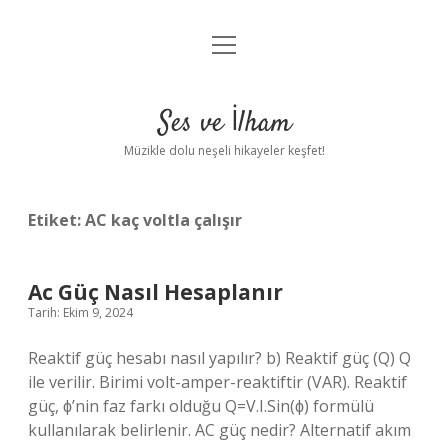
menüyü
Anasayfa
aç
Gizlilik Politikası
Ses ve İlham
Yasal Uyarı
Müzikle dolu neşeli hikayeler keşfet!
Hakkımızda
Etiket:
AC kaç voltla çalışır
Ac Güç Nasıl Hesaplanır
Tarih: Ekim 9, 2024
Reaktif güç hesabı nasıl yapılır? b) Reaktif güç (Q) Q
ile verilir. Birimi volt-amper-reaktiftir (VAR). Reaktif
güç, ϕ’nin faz farkı olduğu Q=V.I.Sin(ϕ) formülü
kullanılarak belirlenir. AC güç nedir? Alternatif akım