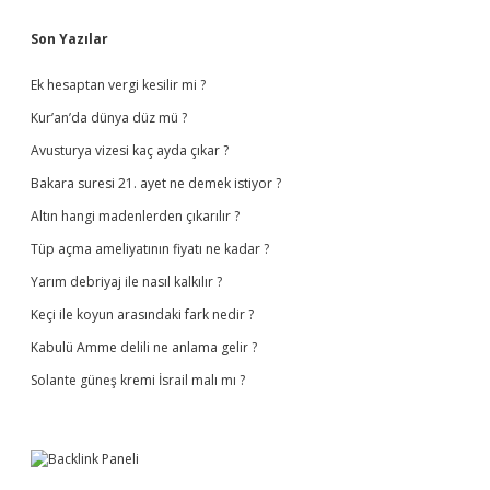
Sidebar
Son Yazılar
Ek hesaptan vergi kesilir mi ?
Kur’an’da dünya düz mü ?
Avusturya vizesi kaç ayda çıkar ?
Bakara suresi 21. ayet ne demek istiyor ?
Altın hangi madenlerden çıkarılır ?
Tüp açma ameliyatının fiyatı ne kadar ?
Yarım debriyaj ile nasıl kalkılır ?
Keçi ile koyun arasındaki fark nedir ?
Kabulü Amme delili ne anlama gelir ?
Solante güneş kremi İsrail malı mı ?