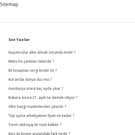
Sitemap
Sidebar
Son Yazılar
Kuyumcular altın almak zorunda mıdır ?
Melis Fis şarkıları nelerdir ?
Ek hesaptan vergi kesilir mi ?
Kur’an’da dünya düz mü ?
Avusturya vizesi kaç ayda çıkar ?
Bakara suresi 21. ayet ne demek istiyor ?
Altın hangi madenlerden çıkarılır ?
Tüp açma ameliyatının fiyatı ne kadar ?
Yarım debriyaj ile nasıl kalkılır ?
Keçi ile koyun arasındaki fark nedir ?