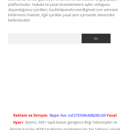
platformudur. Hukuka ve yasal düzenlemelere aykırı olduğunu
düşündüğünüz içerikleri,
backlinkpanelicomtr@gmail.com
adresine
bildirmeniz halinde, ilgili içerikler yasal süre içerisinde sitemizden
kaldırılacaktır.
Arama
ş
Reklam ve İletişim:
Skype: live:.cid.575569c608265c69
Yasal
Uyarı:
Sitemiz, 5651 Sayılı Kanun gereğince Bilgi Teknolojileri ve
İletişim Kurumu (BTK) tarafından onaylanmış bir Yer Sağlayıcı olarak