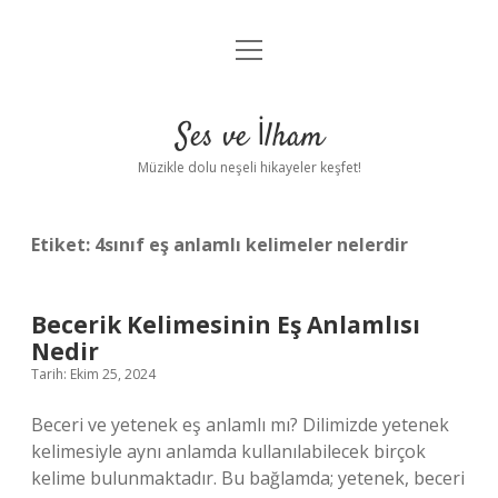
menüyü
Anasayfa
aç
Gizlilik Politikası
Ses ve İlham
Yasal Uyarı
Müzikle dolu neşeli hikayeler keşfet!
Hakkımızda
Etiket:
4sınıf eş anlamlı kelimeler nelerdir
Becerik Kelimesinin Eş Anlamlısı
Nedir
Tarih: Ekim 25, 2024
Beceri ve yetenek eş anlamlı mı? Dilimizde yetenek
kelimesiyle aynı anlamda kullanılabilecek birçok
kelime bulunmaktadır. Bu bağlamda; yetenek, beceri