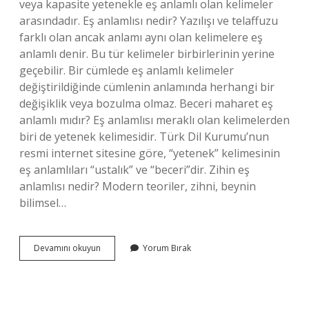
veya kapasite yetenekle eş anlamlı olan kelimeler
arasındadır. Eş anlamlısı nedir? Yazılışı ve telaffuzu
farklı olan ancak anlamı aynı olan kelimelere eş
anlamlı denir. Bu tür kelimeler birbirlerinin yerine
geçebilir. Bir cümlede eş anlamlı kelimeler
değiştirildiğinde cümlenin anlamında herhangi bir
değişiklik veya bozulma olmaz. Beceri maharet eş
anlamlı mıdır? Eş anlamlısı meraklı olan kelimelerden
biri de yetenek kelimesidir. Türk Dil Kurumu’nun
resmi internet sitesine göre, “yetenek” kelimesinin
eş anlamlıları “ustalık” ve “beceri”dir. Zihin eş
anlamlısı nedir? Modern teoriler, zihni, beynin
bilimsel…
Becerik
Devamını okuyun
Yorum Bırak
Kelimesinin
Eş
Anlamlısı
Nedir