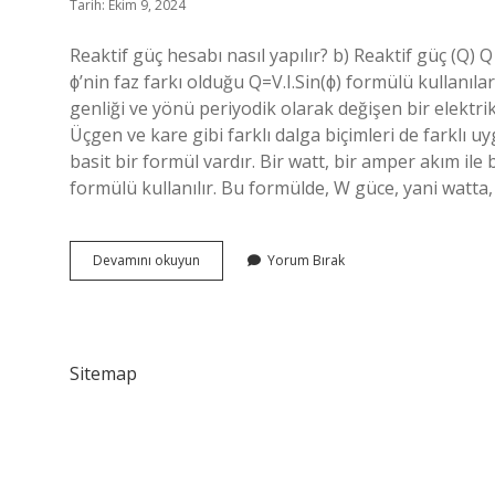
Tarih: Ekim 9, 2024
Reaktif güç hesabı nasıl yapılır? b) Reaktif güç (Q) Q 
ϕ’nin faz farkı olduğu Q=V.I.Sin(ϕ) formülü kullanılar
genliği ve yönü periyodik olarak değişen bir elektrik
Üçgen ve kare gibi farklı dalga biçimleri de farklı u
basit bir formül vardır. Bir watt, bir amper akım ile 
formülü kullanılır. Bu formülde, W güce, yani watta, 
Ac
Devamını okuyun
Yorum Bırak
Güç
Nasıl
Hesaplanır
Sitemap