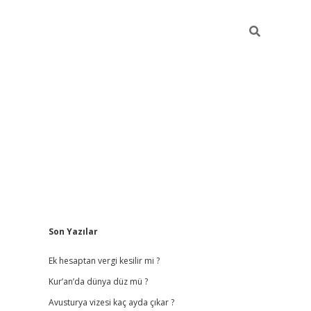
Sidebar
Son Yazılar
vdcasino giriş
Ek hesaptan vergi kesilir mi ?
Kur’an’da dünya düz mü ?
Avusturya vizesi kaç ayda çıkar ?