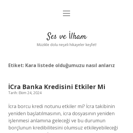
menüyü
Anasayfa
aç
Gizlilik Politikası
Ses ve İlham
Yasal Uyarı
Müzikle dolu neşeli hikayeler keşfet!
Hakkımızda
Etiket:
Kara listede olduğumuzu nasıl anlarız
İCra Banka Kredisini Etkiler Mi
Tarih: Ekim 24, 2024
İcra borcu kredi notunu etkiler mi? İcra takibinin
yeniden başlatılmasının, icra dosyasının yeniden
işlenmesi anlamına geleceği ve bu durumun
borçlunun kredibilitesini olumsuz etkileyebileceği