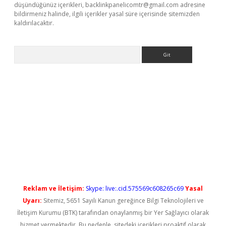
düşündüğünüz içerikleri,
backlinkpanelicomtr@gmail.com
adresine
bildirmeniz halinde, ilgili içerikler yasal süre içerisinde sitemizden
kaldırılacaktır.
Arama
asino giriş
Reklam ve İletişim:
Skype: live:.cid.575569c608265c69
Yasal
Uyarı:
Sitemiz, 5651 Sayılı Kanun gereğince Bilgi Teknolojileri ve
İletişim Kurumu (BTK) tarafından onaylanmış bir Yer Sağlayıcı olarak
hizmet vermektedir. Bu nedenle, sitedeki içerikleri proaktif olarak