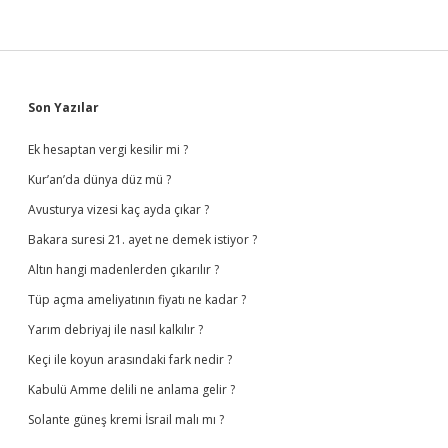
Sidebar
Son Yazılar
Ek hesaptan vergi kesilir mi ?
Kur’an’da dünya düz mü ?
Avusturya vizesi kaç ayda çıkar ?
Bakara suresi 21. ayet ne demek istiyor ?
Altın hangi madenlerden çıkarılır ?
Tüp açma ameliyatının fiyatı ne kadar ?
Yarım debriyaj ile nasıl kalkılır ?
Keçi ile koyun arasındaki fark nedir ?
Kabulü Amme delili ne anlama gelir ?
Solante güneş kremi İsrail malı mı ?