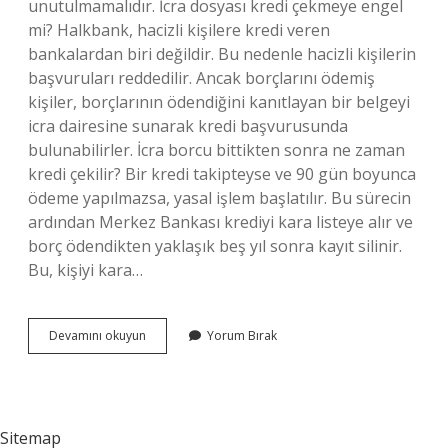
unutulmamalıdır. İcra dosyası kredi çekmeye engel
mi? Halkbank, hacizli kişilere kredi veren
bankalardan biri değildir. Bu nedenle hacizli kişilerin
başvuruları reddedilir. Ancak borçlarını ödemiş
kişiler, borçlarının ödendiğini kanıtlayan bir belgeyi
icra dairesine sunarak kredi başvurusunda
bulunabilirler. İcra borcu bittikten sonra ne zaman
kredi çekilir? Bir kredi takipteyse ve 90 gün boyunca
ödeme yapılmazsa, yasal işlem başlatılır. Bu sürecin
ardından Merkez Bankası krediyi kara listeye alır ve
borç ödendikten yaklaşık beş yıl sonra kayıt silinir.
Bu, kişiyi kara…
İCra
Devamını okuyun
Yorum Bırak
Banka
Kredisini
Etkiler
Mi
Sitemap